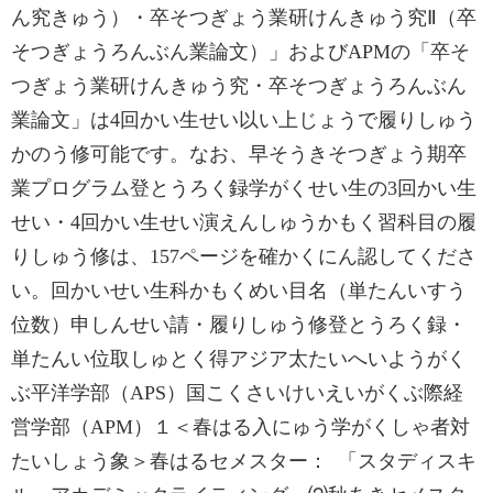
ん究きゅう）・卒そつぎょう業研けんきゅう究Ⅱ（卒
そつぎょうろんぶん業論文）」およびAPMの「卒そ
つぎょう業研けんきゅう究・卒そつぎょうろんぶん
業論文」は4回かい生せい以い上じょうで履りしゅう
かのう修可能です。なお、早そうきそつぎょう期卒
業プログラム登とうろく録学がくせい生の3回かい生
せい・4回かい生せい演えんしゅうかもく習科目の履
りしゅう修は、157ページを確かくにん認してくださ
い。回かいせい生科かもくめい目名（単たんいすう
位数）申しんせい請・履りしゅう修登とうろく録・
単たんい位取しゅとく得アジア太たいへいようがく
ぶ平洋学部（APS）国こくさいけいえいがくぶ際経
営学部（APM）１＜春はる入にゅう学がくしゃ者対
たいしょう象＞春はるセメスター： 「スタディスキ