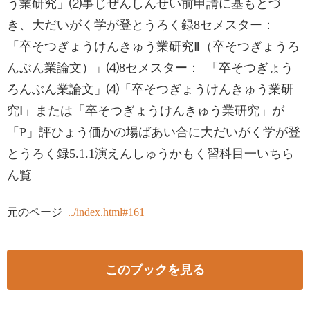
う業研究」⑵事じぜんしんせい前申請に基もとづ
き、大だいがく学が登とうろく録8セメスター：
「卒そつぎょうけんきゅう業研究Ⅱ（卒そつぎょうろ
んぶん業論文）」⑷8セメスター： 「卒そつぎょう
ろんぶん業論文」⑷「卒そつぎょうけんきゅう業研
究Ⅰ」または「卒そつぎょうけんきゅう業研究」が
「P」評ひょう価かの場ばあい合に大だいがく学が登
とうろく録5.1.1演えんしゅうかもく習科目一いちら
ん覧
元のページ
../index.html#161
このブックを見る