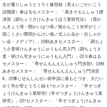
生が履りしゅうとうろく修登録（英えいごかいこう
語開講）春はるセメスター：‌ 「基きそえんしゅう礎
演習（調ちょうさけんきゅうほう査研究法）（環か
んきょう境・開かいはつ発／観かんこう光学がく／
国こくさい際関かんけい係／文ぶん化か・社しゃか
い会・メディア）」⑵秋あきセメスター：‌‌ 「調ちょ
うさ査研けんきゅうにゅうもん究入門（調ちょうさ
査・研けん究きゅうにゅうもん入門）」‌⑵３春はる
セメスター： 「専せんもんえんしゅう門演習Ⅰ」⑵秋
あきセメスター： 「専せんもんえんしゅう門演習
Ⅱ」⑵事じぜんしんせい前申請に基もとづき、大だい
がく学が登とうろく録４7セメスター： 「卒そつぎ
ょうけんきゅう業研究Ⅰ（卒そつぎょうけんきゅう業
研究）」⑵7セメスター： 「卒そつぎょうけんきゅ