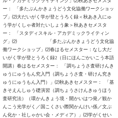
ル・アカデミックライティング」⑵秋あきセメスタ
ー： 「多たぶんかきょうどう文化協働ワークショッ
プ」⑵大だいがく学が登とうろく録＜秋あき入にゅ
う学がくしゃ者対たいしょう象＞秋あきセメスタ
ー： 「スタディスキル・アカデミックライティン
グ」⑵ 「多たぶんかきょうどう文化協
働ワークショップ」⑵春はるセメスター：なし大だ
いがく学が登とうろく録2（日にほんごかいこう本語
開講）春はるセメスター： ‌‌「調ちょうさ査研けんき
ゅうにゅうもん究入門（調ちょうさ査・研けん究き
ゅうにゅうもん入門）」‌⑵秋あきセメスター：‌ 「基
きそえんしゅう礎演習（調ちょうさけんきゅうほう
査研究法）（環かんきょう境・開かいはつ発／観か
んこう光学がく／国こくさい際関かんけい係／文ぶ
ん化か・社しゃかい会・メディア）」⑵学がくせい