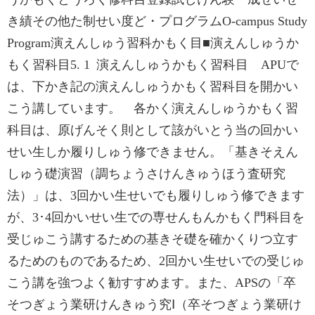
き績その他た制せい度ど・プログラムO-campus Study
Program演えんしゅう習科かもく目■‌演えんしゅうか
もく習科目5. 1 演えんしゅうかもく習科目 APUで
は、下かき記の演えんしゅうかもく習科目を開かい
こう講しています。 各かく演えんしゅうかもく習
科目は、原げんそく則として該がいとう当の回かい
せい生しか履りしゅう修できません。「基きそえん
しゅう礎演習（調ちょうさけんきゅうほう査研究
法）」は、3回かい生せいでも履りしゅう修できます
が、3･4回かいせい生での専せんもんかもく門科目を
受じゅこう講するための基きそ礎を確かくりつ立す
るためのものであるため、2回かい生せいでの受じゅ
こう講を強つよく勧すすめます。また、APSの「卒
そつぎょう業研けんきゅう究Ⅰ（卒そつぎょう業研け