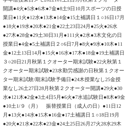
開講●4火●5水●6木●7金●8土9日10月スポーツの日授
業日●11火●12水●13木●14金●15土補講日１○16日17月
●18火●19水●20木●21金●22土23日24月●25火●26水
●27木●28金●29土30日31月●111火●2水●3木文化の日
授業日●4金●5土補講日２○6日7月●8火●9水●10木●11
金●12土13日14月●15火●16水●17木●18金●19土補講日
３○20日21月秋第１クオーター期末試験●22火秋第１
クオーター期末試験●23水勤労感謝の日秋第１クオー
ター期末試験/期末試験予備日●24木授業なし25金授
業なし26土27日28月秋第２クオーター開講●29火●30
水●121木●2金●3土4日5月●6火●7水追試験日●8木●9金
●10土1/９（月） 振替授業日（成人の日）●11日12
月●13火●14水●15木●16金●17土補講日１○18日19月
●20火●21水●22木●23金●24土25日26月27火28水29木