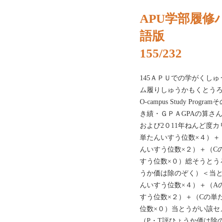
APU学部履修ハ
語版
155/232
145ＡＰＵでの学がくし
ム履りしゅうかもくとう
O-campus Study P
き績・ＧＰＡGPAの算さ
および2０11年ねんど度カ
単たんいすう位数×４）＋
んいすう位数×２）＋（C
すう位数×０）総そうとう
うか価は除のぞく）＜当と
んいすう位数×４）＋（A
すう位数×２）＋（Cの単
位数×０）当とうがい該セ
（P・T評ひょうか価は除