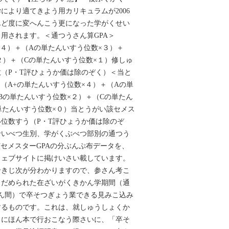
により適てきよう用カリキュラムが2006
ねんど度に変へんこう更になった学がくせい
う用されます。＜通つうさん算GPA＞
×４）＋（Aの単たんいすう位数×３）＋
２）＋（Cの単たんいすう位数×１）修しゅ
（P・T評ひょうか価は除のぞく）＜当と
＞（A+の単たんいすう位数×４）＋（Aの単
Bの単たんいすう位数×２）＋（Cの単たん
単たんいすう位数×０）当とうがい該セメス
位数すう（P・T評ひょうか価は除のぞ
せいべつ生別、学がくぶべつ部別の通つう
該セメスターGPAの分ぶんぷ布データを、
ウェブサイトに掲けいさい載しています。
せきじ次が分わかりますので、参さん考こ
さだめられた在ざいがくきかん学期間（通
ん間）で卒そつぎょう業できる見みこ込み
するものです。これは、就しゅうしょくか
日にほん本で行おこなう際さいに、「卒そ