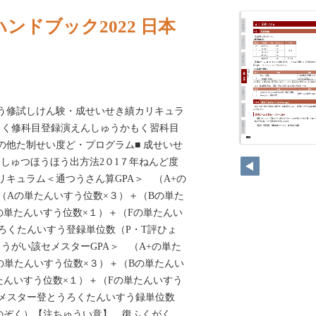
ンドブック2022 日本
ゅう修試しけん験・成せいせき績カリキュラ
ろく修科目登録演えんしゅうかもく習科目
rogramその他た制せい度ど・プログラム■ 成せいせ
んしゅつほうほう出方法2０1７年ねんど度
リキュラム＜通つうさん算GPA＞ （A+の
（Aの単たんいすう位数×３）＋（Bの単た
の単たんいすう位数×１）＋（Fの単たんい
ろくたんいすう登録単位数（P・T評ひょ
うがい該セメスターGPA＞ （A+の単た
の単たんいすう位数×３）＋（Bの単たんい
たんいすう位数×１）＋（Fの単たんいすう
メスター登とうろくたんいすう録単位数
のぞく）【注ちゅうい意】 復ふくがく