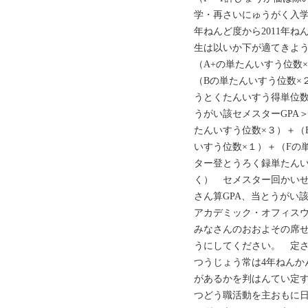
学・再さいにゅうがく入学
年ねんど度から2011年
生は以いか下が適てきよ
（A+の単たんいすう位数
（Bの単たんいすう位数×
うとくたんいすう得単位数
うがい該セメスターGPA
たんいすう位数×３）＋（
いすう位数×１）＋（Fの
ター登とうろく録単たんい
く） セメスター回かい
さん算GPA、当とうがい
アカデミック・オフィス
みなさんのおおよその席
うにしてください。 定
つうじょう常は4年ねんか
があるかを判はんてい定
つどう職活動を主おもに