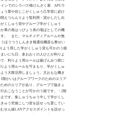
ンラインでのシラバス検けんさく索 APUラ
ぎょう業や自じこがくしゅう己学習に必ひ
の閲えつらんりよう覧利用・貸かしだし出
学がくしゅう習やグループ学がくしゅう
いか果の発はっぴょう表の場ばとしての機
ます。 また、マルチメディアルームや無
ょうほうつうしんきき報通信機器も整せい
利りよう用した学がくしゅう習も可かのう能
毎まいにち日、多おおくの人ひとが利りよ
ので、利りよう用ルールは厳げんみつ密に
利りよう用ルールを守まもり、学がくしゅ
つよう大限活用しましょう。主おもな機き
‌1階かいはグループワークのためのエリア
のためのエリアがあり、グループで協きょ
行おこなうことが可かのう能です。・‌2階
し止です。集しゅうちゅう中して学がくし
んきゅう究個こしつ室を設せっち置してい
無むせん線LANアクセスポイントを設せっ