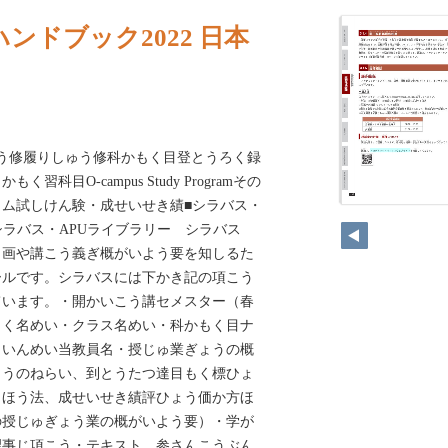
ンドブック2022 日本
ゅう修履りしゅう修科かもく目登とうろく録
科目O-campus Study Programその
ム試しけん験・成せいせき績■‌シラバス・
 シラバス・APUライブラリー シラバス
く画や講こう義ぎ概がいよう要を知しるた
ールです。シラバスには下かき記の項こう
います。・‌開かいこう講セメスター（春
く名めい・クラス名めい・‌科かもく目ナ
ういんめい当教員名・‌授じゅ業ぎょうの概
ょうのねらい、到とうたつ達目もく標ひょ
うほう法、成せいせき績評ひょう価か方ほ
授じゅぎょう業の概がいよう要）・‌学が
事じ項こう・‌テキスト、参さんこうぶん