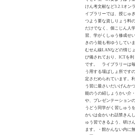
けん考文献など3.2.1オ
イブラリーでは、授じゅ
つよう要な資しりょう料
だけでなく、個こじん人
習、学がくしゅう修成せ
きのう能も有ゆうしてい
むせん線LANなどの情じ
び備されており、ICTを
です。 ライブラリーは
う用する場ばしょ所です
定さだめられています。
う習に最さいだいげんか
能のうの紹しょうかい介・
や、プレゼンテーション
うどう同学がく習しゅうを
かいは会かいわ話禁きん
ゅう習できるよう、研け
ます。・‌館かんない内に