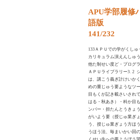
APU学部履修ハ
語版
141/232
133ＡＰＵでの学がくし
カリキュラム演えんしゅうかもく習
他た制せい度ど・プログラ
ＡＰＵライブラリー3. 2
は、講こう義ぎ計けいか
めの重じゅう要ようなツ
目もくが記き載さいされて
はる・秋あき）・科か目も
ンバー・‌担たんとうきょ
がいよう要（授じゅ業ぎ
う、授じゅ業ぎょう方ほ
うほう法、毎まいかい回の
くせい生への要ようぼう望