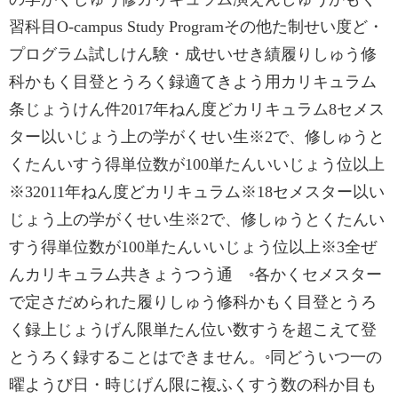
習科目O-campus Study Programその他た制せい度ど・
プログラム試しけん験・成せいせき績履りしゅう修
科かもく目登とうろく録適てきよう用カリキュラム
条じょうけん件2017年ねん度どカリキュラム8セメス
ター以いじょう上の学がくせい生※2で、修しゅうと
くたんいすう得単位数が100単たんいいじょう位以上
※32011年ねん度どカリキュラム※18セメスター以い
じょう上の学がくせい生※2で、修しゅうとくたんい
すう得単位数が100単たんいいじょう位以上※3全ぜ
んカリキュラム共きょうつう通 ◦‌各かくセメスター
で定さだめられた履りしゅう修科かもく目登とうろ
く録上じょうげん限単たん位い数すうを超こえて登
とうろく録することはできません。◦‌‌同どういつ一の
曜ようび日・時じげん限に複ふくすう数の科か目も