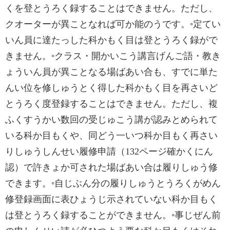
くを登とうろく録することはできません。ただし、
クオーターが異ことなれば可か能のうです。◦‌定てい
いん員に達たっした科かもく目は登とうろく録がで
きません。◦‌‌クラス・開かいこう講言げんご語・教き
ょういん員が異ことなる場ばあい合も、すでに単た
んい位を修しゅうとく得した科かもく目を再さいど
とうろく度登録することはできません。ただし、複
ふくすうかい数回の受じゅこう講が認みとめられて
いる科か目もくや、同どう一いつ科か目もく再さい
りしゅうしんせい履修申請（132ページ確かくにん
認）で許きょか可された場ばあい合は履りしゅう修
できます。◦自じぶん分の履りしゅうとうろくがめん
修登録画面に表ひょうじ示されていない科か目もく
は登とうろく録することができません。◦事じぜん前