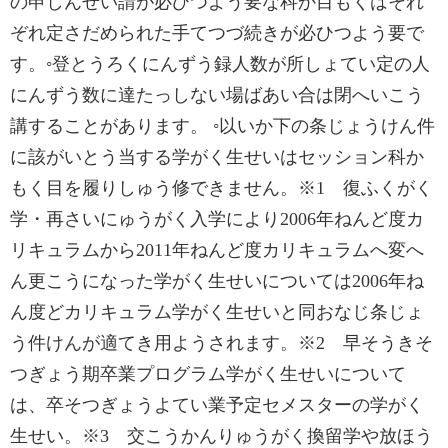
の申しんせい請が必ひつよう要な科か目もくはそれ
ぞれ定さだめられた手てつづ続きが必ひつよう要で
す。◦登とうろくにんずう録人数が所しょてい定の人
にんずう数に達たっしない場ばあい合は閉へいこう
講することがあります。 ◦以いか下の条じょうけん件
に該がいとう当する学がく生せいはセッション科か
もく目を履りしゅう修できません。※1 ‌‌復ふくがく
学・再さいにゅうがく入学により2006年ねんど度カ
リキュラムから2011年ねんど度カリキュラムへ変へ
ん更こうになった学がく生せいについては2006年ね
ん度どカリキュラム学がく生せいと同おなじ条じょ
う件けんが適てき用ようされます。※2 ‌‌早そうきそ
つぎょう期卒業プログラム学がく生せいについて
は、卒そつぎょうよてい業予定セメスターの学がく
生せい。※3 ‌‌‌‌交こうかんりゅうがく換留学や放ほう