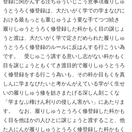
登録に関かんする注ちゅういじこう意事項履りしゅ
うとうろく修登録は、大だいがく学での学まなびに
おける最もっとも重じゅうよう要な手てつづ続き
履りしゅうとうろく修登録した科かもく目の譲じょ
うと渡は、大だいがく学で定さだめられた履りしゅ
うとうろく修登録のルールに反はんする行こうい為
です。 受じゅこう講する意いし志がない科かもく
目を譲じょうともくてき渡目的で履りしゅうとうろ
く修登録をする行こう為いも、その科か目もくを真
しんに学まなびたいと考かんがえている学がく生せ
いの履りしゅう修を妨さまたげる深しん刻こくな
「学まなぶ権けん利りの侵しん害がい」にあたりま
す。 なお、履りしゅうとうろく修登録した科かも
く目を他ほかの人ひとに譲じょうと渡すること、他
た人にんが履りしゅうとうろく修登録した科かもく