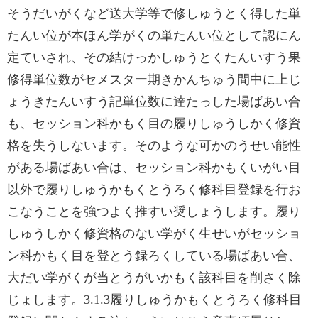
そうだいがくなど送大学等で修しゅうとく得した単
たんい位が本ほん学がくの単たんい位として認にん
定ていされ、その結けっかしゅうとくたんいすう果
修得単位数がセメスター期きかんちゅう間中に上じ
ょうきたんいすう記単位数に達たっした場ばあい合
も、セッション科かもく目の履りしゅうしかく修資
格を失うしないます。そのような可かのうせい能性
がある場ばあい合は、セッション科かもくいがい目
以外で履りしゅうかもくとうろく修科目登録を行お
こなうことを強つよく推すい奨しょうします。履り
しゅうしかく修資格のない学がく生せいがセッショ
ン科かもく目を登とう録ろくしている場ばあい合、
大だい学がくが当とうがいかもく該科目を削さく除
じょします。3.1.3履りしゅうかもくとうろく修科目