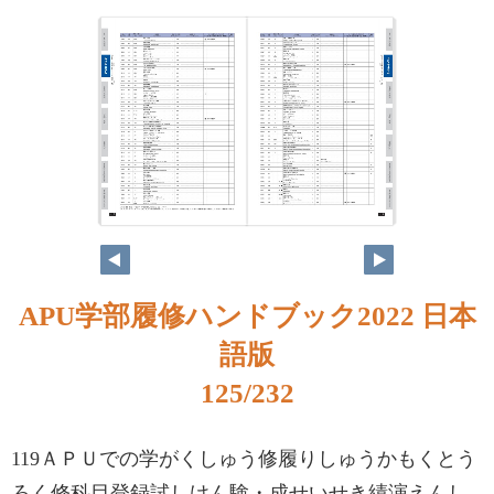
APU学部履修ハンドブック2022 日本
語版
125/232
119ＡＰＵでの学がくしゅう修履りしゅうかもくとう
ろく修科目登録試しけん験・成せいせき績演えんし