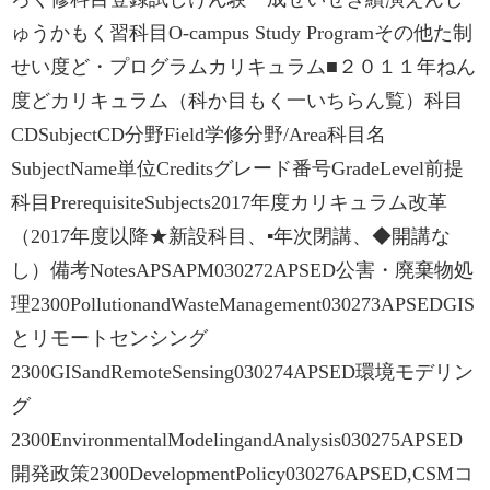
ゅうかもく習科目O-campus Study Programその他た制
せい度ど・プログラムカリキュラム■‌２０１１年ねん
度どカリキュラム（科か目もく一いちらん覧）科目
CDSubjectCD分野Field学修分野/Area科目名
SubjectName単位Creditsグレード番号GradeLevel前提
科目PrerequisiteSubjects2017年度カリキュラム改革
（2017年度以降★新設科目、▪年次閉講、◆開講な
し）備考NotesAPSAPM030272APSED公害・廃棄物処
理2300PollutionandWasteManagement030273APSEDGIS
とリモートセンシング
2300GISandRemoteSensing030274APSED環境モデリン
グ
2300EnvironmentalModelingandAnalysis030275APSED
開発政策2300DevelopmentPolicy030276APSED,CSMコ