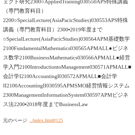
ェクト研究2300○AppliedTraining030550APS特殊講義
（専門教育科目）
2200○SpecialLecture(AsiaPacicStudies)030553APS特殊
講義（専門教育科目）2300▪2019年度まで
○SpecialLecture(AsiaPacicStudies)030564APM基礎数学
2100FundamentalMathematics030565APMALL●ビジネ
ス数学2100BusinessMathematics030566APMALL●経営
学入門2100IntroductiontoManagement030571APMALL■
会計学I2100AccountingI030572APMALL■会計学
II2100AccountingII030595APMSMO経営情報システム
2300ManagementInformationSystem030597APMビジネ
ス法2200▪2018年度までBusinessLaw
元のページ
../index.html#125