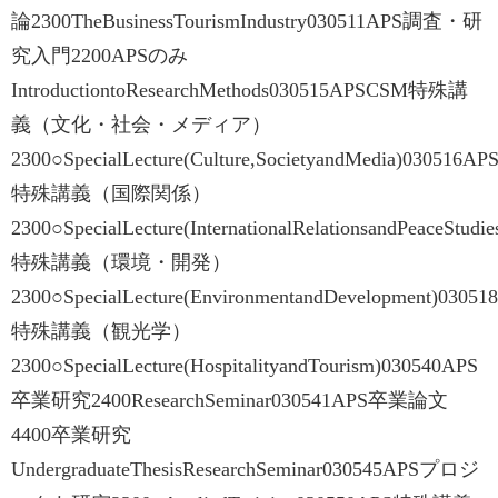
論2300TheBusinessTourismIndustry030511APS調査・研
究入門2200APSのみ
IntroductiontoResearchMethods030515APSCSM特殊講
義（文化・社会・メディア）
2300○SpecialLecture(Culture,SocietyandMedia)030516AP
特殊講義（国際関係）
2300○SpecialLecture(InternationalRelationsandPeaceStud
特殊講義（環境・開発）
2300○SpecialLecture(EnvironmentandDevelopment)0305
特殊講義（観光学）
2300○SpecialLecture(HospitalityandTourism)030540APS
卒業研究2400ResearchSeminar030541APS卒業論文
4400卒業研究
UndergraduateThesisResearchSeminar030545APSプロジ