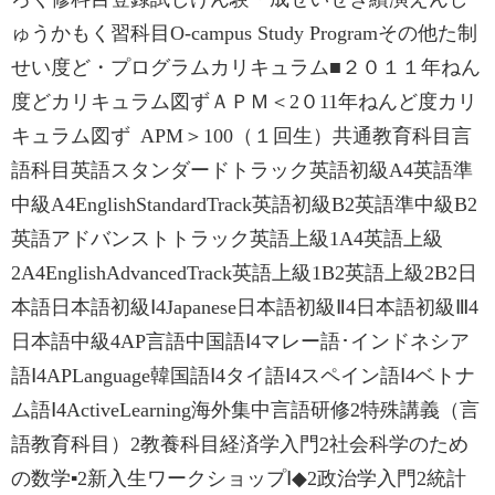
ゅうかもく習科目O-campus Study Programその他た制
せい度ど・プログラムカリキュラム■‌２０１１年ねん
度どカリキュラム図ずＡＰＭ＜2０11年ねんど度カリ
キュラム図ず APM＞100（１回生）共通教育科目言
語科目英語‌スタンダードトラック英語初級A‌4英語準
中級A‌4English‌Standard‌Track英語初級B‌2英語準中級B‌2
英語‌アドバンストトラック英語上級1A‌4英語上級
2A‌4English‌Advanced‌Track英語上級1B‌2英語上級2B‌2日
本語日本語初級Ⅰ‌4Japanese日本語初級Ⅱ‌4日本語初級Ⅲ‌4
日本語中級4AP言語中国語Ⅰ4マレー語･インドネシア
語Ⅰ4AP‌Language韓国語Ⅰ4タイ語Ⅰ4スペイン語Ⅰ4ベトナ
ム語Ⅰ4Active‌Learning海外集中言語研修2特殊講義（言
語教育科目）2教養科目経済学入門2社会科学のため
の数学‌▪2新入生ワークショップⅠ‌◆2政治学入門2統計