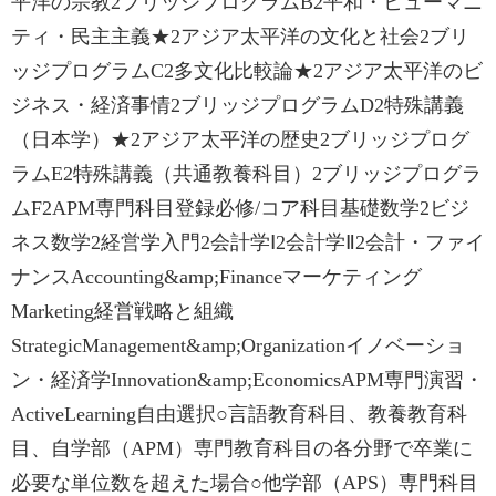
平洋の宗教2ブリッジプログラムB2平和・ヒューマニ
ティ・民主主義‌★2アジア太平洋の文化と社会2ブリ
ッジプログラムC2多文化比較論‌★2アジア太平洋のビ
ジネス・経済事情2ブリッジプログラムD2特殊講義
（日本学）★2アジア太平洋の歴史2ブリッジプログ
ラムE2特殊講義（共通教養科目）2ブリッジプログラ
ムF2APM専門科目登録必修/コア科目基礎数学2ビジ
ネス数学2経営学入門2会計学Ⅰ2会計学Ⅱ2会計・ファイ
ナンスAccounting‌&amp;‌Financeマーケティング
Marketing経営戦略と組織
Strategic‌Management‌&amp;‌Organizationイノベーショ
ン・経済学Innovation‌&amp;‌EconomicsAPM専門演習・
Active‌Learning自由選択○言語教育科目、教養教育科
目、自学部（APM）専門教育科目の各分野で卒業に
必要な単位数を超えた場合○他学部（APS）専門科目