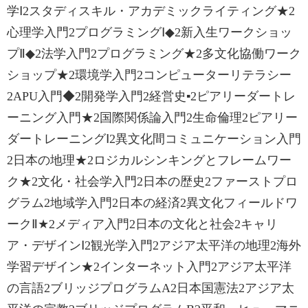
学Ⅰ2スタディスキル・アカデミックライティング‌★2
心理学入門2プログラミングⅠ‌◆2新入生ワークショッ
プⅡ‌◆2法学入門2プログラミング‌★2多文化協働ワーク
ショップ‌★2環境学入門2コンピューターリテラシー
2APU入門‌◆2開発学入門2経営史‌▪2ピアリーダートレ
ーニング入門‌★2国際関係論入門2生命倫理2ピアリー
ダートレーニング‌Ⅰ2異文化間コミュニケーション入門
2日本の地理‌★2ロジカルシンキングとフレームワー
ク‌★2文化・社会学入門2日本の歴史2ファーストプロ
グラム2地域学入門2日本の経済2異文化フィールドワ
ークⅡ‌★2メディア入門2日本の文化と社会2キャリ
ア・デザインⅠ2観光学入門2アジア太平洋の地理2海外
学習デザイン‌★2インターネット入門2アジア太平洋
の言語2ブリッジプログラムA2日本国憲法2アジア太