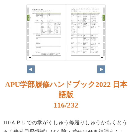
APU学部履修ハンドブック2022 日本
語版
116/232
110ＡＰＵでの学がくしゅう修履りしゅうかもくとう
ろく修科目登録試しけん験・成せいせき績演えんし