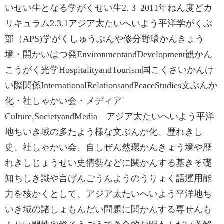
いせい生となる学がくせい生2. 3 2011年ねん度どカ
リキュラム2.3.1アジア太たいへいよう平洋学がくぶ
部（APS)学がくしゅうぶんや修分野環かんきょう
境・開かいはつ発Environment‌and‌Development観かん
こうがく光学Hospitality‌and‌Tourism国こくさいかんけ
い際関係International‌Relations‌and‌Peace‌Studies文ぶんか
化・社しゃかい会・メディア
Culture,‌Society‌and‌Media アジア太たいへいよう平洋
地ちいき域の多たよう様な文ぶんか化、歴れきし
史、社しゃかい会、自しぜん然環かんきょう境や歴
れきしじょうせい史情勢などに関かんする基きそ礎
知ちしき識や言げんごうんようのうりょく語運用能
力を核かくとして、アジア太たいへいよう平洋地ち
いき域の諸しょもんだい問題に関かんする専せんも