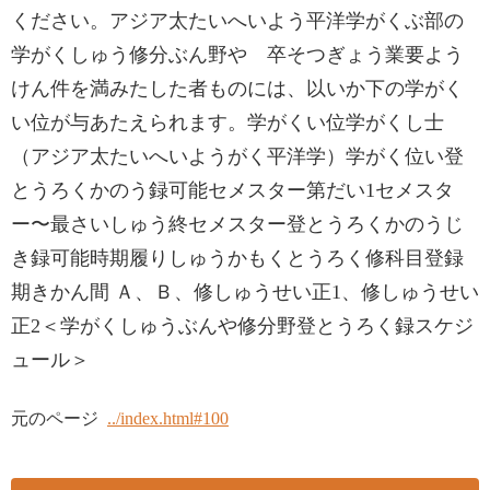
ください。アジア太たいへいよう平洋学がくぶ部の
学がくしゅう修分ぶん野や 卒そつぎょう業要よう
けん件を満みたした者ものには、以いか下の学がく
い位が与あたえられます。学がくい位学がくし士
（アジア太たいへいようがく平洋学）学がく位い登
とうろくかのう録可能セメスター第だい1セメスタ
ー〜最さいしゅう終セメスター登とうろくかのうじ
き録可能時期履りしゅうかもくとうろく修科目登録
期きかん間 Ａ、Ｂ、修しゅうせい正1、修しゅうせい
正2＜学がくしゅうぶんや修分野登とうろく録スケジ
ュール＞
元のページ
../index.html#100