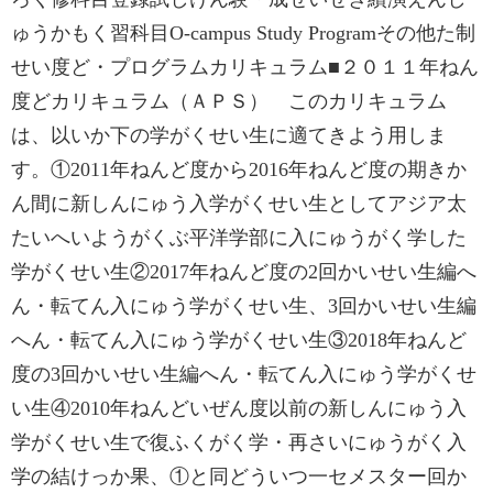
ゅうかもく習科目O-campus Study Programその他た制
せい度ど・プログラムカリキュラム■‌２０１１年ねん
度どカリキュラム（ＡＰＳ） このカリキュラム
は、以いか下の学がくせい生に適てきよう用しま
す。①2011年ねんど度から2016年ねんど度の期きか
ん間に新しんにゅう入学がくせい生としてアジア太
たいへいようがくぶ平洋学部に入にゅうがく学した
学がくせい生②‌2017年ねんど度の2回かいせい生編へ
ん・転てん入にゅう学がくせい生、3回かいせい生編
へん・転てん入にゅう学がくせい生③‌2018年ねんど
度の3回かいせい生編へん・転てん入にゅう学がくせ
い生④‌2010年ねんどいぜん度以前の新しんにゅう入
学がくせい生で復ふくがく学・再さいにゅうがく入
学の結けっか果、①と同どういつ一セメスター回か