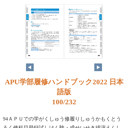
APU学部履修ハンドブック2022 日本
語版
100/232
94ＡＰＵでの学がくしゅう修履りしゅうかもくとう
ろく修科目登録試しけん験・成せいせき績演えんし