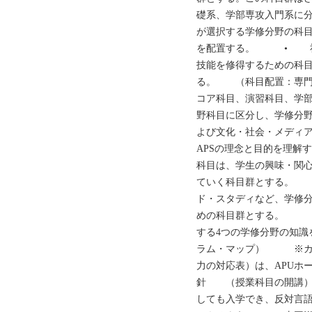
礎系、学部専攻入門系に
が選択する学修分野の科
を配置する。 • 社
技能を修得するための科目
る。 （科目配置：専
コア科目、演習科目、学部
野科目に区分し、学修分
よび文化・社会・メデ
APSの理念と目的を理
科目は、学生の興味・関
ていく科目群とする。
ド・スタディなど、学修
めの科目群とする。 •
する4つの学修分野の知
ラム・マップ） ※カリ
力の対応表）は、APUホ
針 （授業科目の開講
しても入学でき、反対言