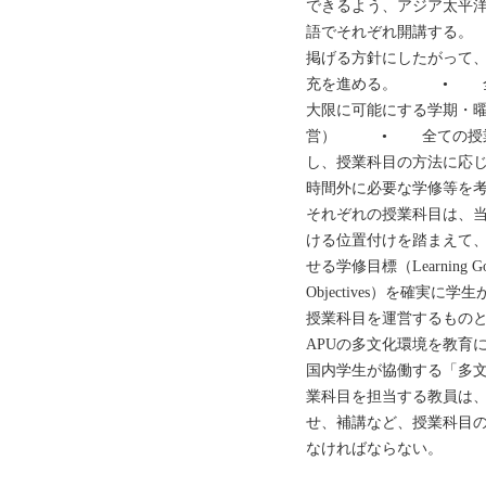
できるよう、アジア太平洋
語でそれぞれ開講する
掲げる方針にしたがって
充を進める。 • 全
大限に可能にする学期・
営） • 全ての授業
し、授業科目の方法に応
時間外に必要な学修等
それぞれの授業科目は、
ける位置付けを踏まえて
せる学修目標（Learning G
Objectives）を確実
授業科目を運営するも
APUの多文化環境を教育
国内学生が協働する「
業科目を担当する教員は
せ、補講など、授業科目
なければならない。