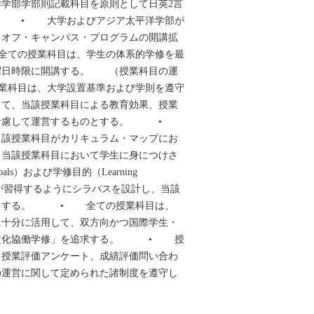
学部学部則記載科目を原則として日英2言
。 • 大学およびアジア太平洋学部が
、オフ・キャンパス・プログラムの開講拡
ての授業科目は、学生の体系的学修を最
曜日時限に開講する。 （授業科目の運
科目は、大学設置基準および学則を遵守
じて、当該授業科目による教育効果、授業
を考慮して運営するものとする。 •
当該授業科目がカリキュラム・マップにお
、当該授業科目において学生に身につけさ
oals）および学修目的（Learning
に学生が習得するようにシラバスを設計し、当該
のとする。 • 全ての授業科目は、
に十分に活用して、双方向かつ国際学生・
多文化協働学修」を追求する。 • 授
、授業評価アンケート、成績評価問い合わ
の運営に関して定められた諸制度を遵守し