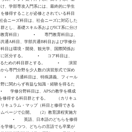
分け、学部専攻入門系には、最終的に学生
目を修得することが必修とされている科目
会ニーズ科目は、社会ニーズに対応した
群とし、基礎スキル系およびICT系に分け
門教育科目） • 専門教育科目は、
共通A科目、学部共通B科目および学修分
野科目は環境・開発、観光学、国際関係お
ィアに区分する。 • コア科目は、
解するための科目群とする。 • 演習
心から専門分野を少人数の演習形式で深め
 • 共通科目は、特殊講義、フィール
分野に関わらず有益な知識・経験を得るた
 学修分野科目は、APSの教学を構成
識を修得する科目群とする。 （カリキュ
キュラム・マップ（科目と修得できる
ームページで公開。 （2）教育課程実施方
） • 英語、日本語のどちらを修得
語を学修しつつ、どちらの言語でも卒業が