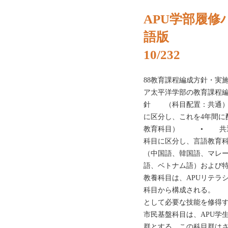
APU学部履修ハ
語版
10/232
88教育課程編成方針・実
ア太平洋学部の教育課程編
針 （科目配置：共通
に区分し、これを4年間
教育科目） • 共通
科目に区分し、言語教育科
（中国語、韓国語、マレ
語、ベトナム語）およ
教養科目は、APUリテラ
科目から構成される。 
として必要な技能を修
市民基盤科目は、APU学
群とする。この科目群は