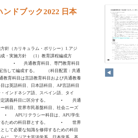
ンドブック2022 日本
施方針（カリキュラム・ポリシー）1.アジ
成・実施方針 （1）教育課程編成方
） • 共通教育科目、専門教育科目
に配当して編成する。 （科目配置：共通
教育科目は言語教育科目および共通教養
目は英語科目、日本語科目、AP言語科目
ー・インドネシア語、スペイン語、タイ
び特定講義科目に区分する。 • 共通
シー科目、世界市民基盤科目、社会ニーズ
• APUリテラシー科目は、APU学生
得するための科目群とする。 • 世界
生として必要な知識を修得するための科目
さらに、アジア太平洋学系、日本学系、基