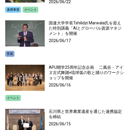
2026/06/22
連携事業
イベント
国連大学学長Tshilidzi Marwala氏を迎え
た特別講義「AIとグローバル資源マネジ
メント」を開催
2026/06/17
受賞
APU開学25周年記念企画 二風谷・アイ
ヌ古式舞踊×琉球弧の歌と踊りのワークシ
ョップを開催
2026/06/16
イベント
石川県と世界農業遺産を通じた連携協定
を締結
2026/06/15