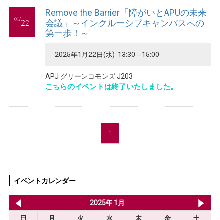
Remove the Barrier「障がいとAPUの未来
01/
22
会議」～インクルーシブキャンパスへの
第一歩！～
2025年1月22日(水) 13:30～15:00
APU グリーンコモンズ J203
こちらのイベントは終了いたしました。
1
イベントカレンダー
2024年 12月
2025年 1月
20
日
月
火
水
木
金
土