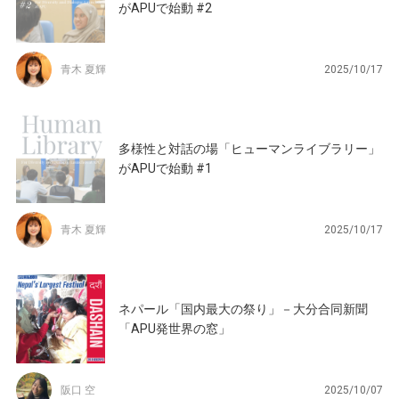
がAPUで始動 #2
青木 夏輝
2025/10/17
多様性と対話の場「ヒューマンライブラリー」
がAPUで始動 #1
青木 夏輝
2025/10/17
ネパール「国内最大の祭り」－大分合同新聞
「APU発世界の窓」
阪口 空
2025/10/07