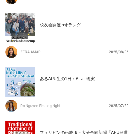
校友会開催inオランダ
ZERA AMARI
2025/08/06
あるAPU生の1日：AI vs. 現実
Do Nguyen Phuong Nghi
2025/07/30
フィリピンの伝統服－大分合同新聞「APU発世