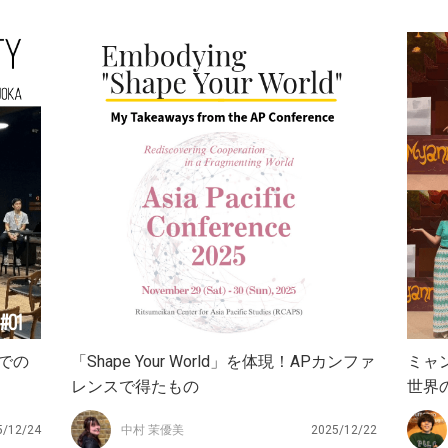
aでの
「Shape Your World」を体現！APカンファ
ミャ
レンスで得たもの
世界
5/12/24
中村 茉優美
2025/12/22