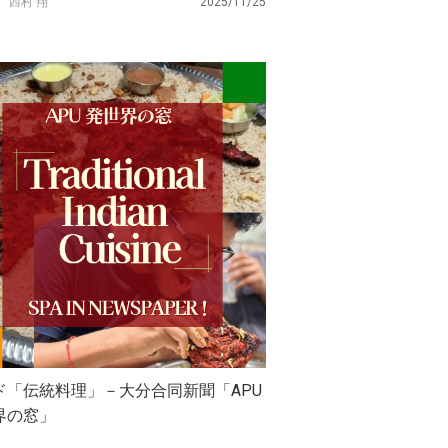
西村 翔
2025/11/25
ド「伝統料理」－大分合同新聞「APU
界の窓」