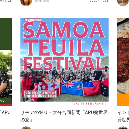
5/11/28
伊達 愛果
2025/11/28
APU
サモアの祭り－大分合同新聞「APU発世界
イン
の窓」
発世