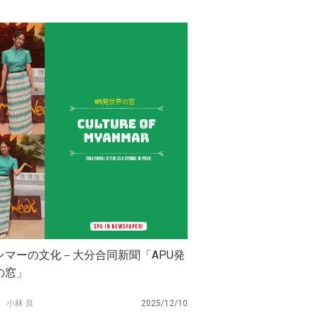
ンマーの文化－大分合同新聞「APU発
の窓」
小林 良
2025/12/10