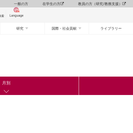
一般の方
在学生の方
教員の方（研究/教務支援）
Language
検索
研究
国際・社会貢献
ライブラリー
月別