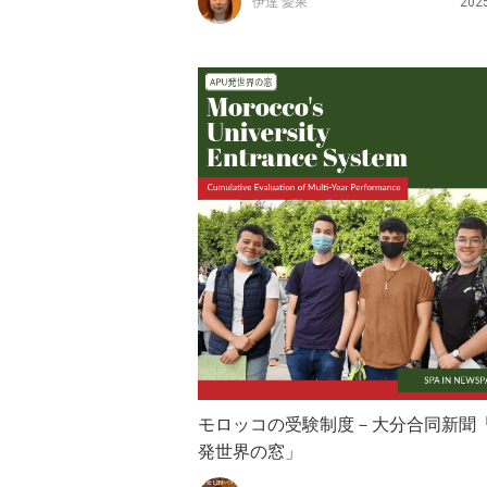
伊達 愛果
202
モロッコの受験制度－大分合同新聞「
発世界の窓」