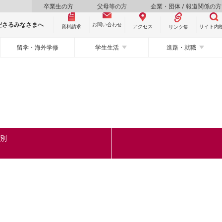
卒業生の方
父母等の方
企業・団体 / 報道関係の方
ださるみなさまへ
お問い合わせ
資料請求
サイト内
アクセス
リンク集
留学・海外学修
学生生活
進路・就職
ク別