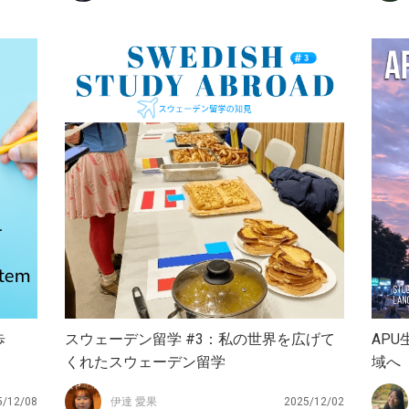
歩
スウェーデン留学 #3：私の世界を広げて
AP
くれたスウェーデン留学
域へ
5/12/08
伊達 愛果
2025/12/02