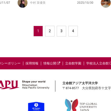
5/11/07
中村 茉優美
2025/10/30
1
2
3
4
バシーポリシー
採用情報
情報公開
立命館学園
学校法人立命館
立命館アジア太平洋大学
〒874-8577 大分県別府市十文字