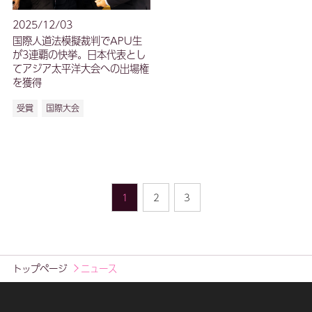
2025/12/03
国際人道法模擬裁判でAPU生
が3連覇の快挙。日本代表とし
てアジア太平洋大会への出場権
を獲得
受賞
国際大会
1
2
3
トップページ
ニュース