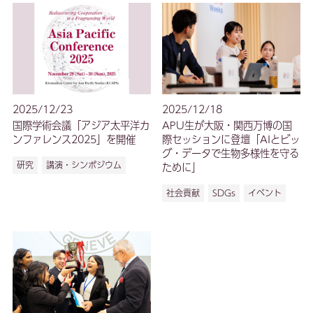
2025/12/23
2025/12/18
国際学術会議「アジア太平洋カ
APU生が大阪・関西万博の国
ンファレンス2025」を開催
際セッションに登壇「AIとビッ
グ・データで生物多様性を守る
研究
講演・シンポジウム
ために」
社会貢献
SDGs
イベント